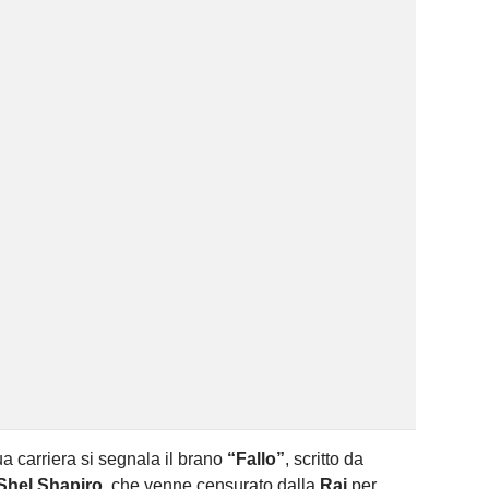
ua carriera si segnala il brano
“Fallo”
, scritto da
Shel Shapiro
, che venne censurato dalla
Rai
per