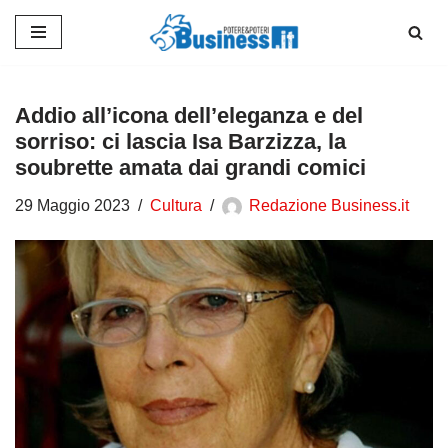
Vai
al
contenuto
Addio all’icona dell’eleganza e del
sorriso: ci lascia Isa Barzizza, la
soubrette amata dai grandi comici
29 Maggio 2023
Cultura
Redazione Business.it