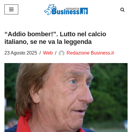
Vai
al
contenuto
“Addio bomber!”. Lutto nel calcio
italiano, se ne va la leggenda
23 Agosto 2025
Web
Redazione Business.it