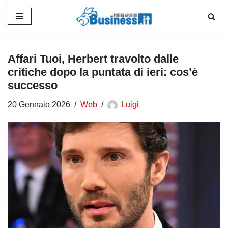
Vai
al
contenuto
Affari Tuoi, Herbert travolto dalle
critiche dopo la puntata di ieri: cos’è
successo
20 Gennaio 2026
Web
Luigi