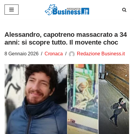
Vai
al
contenuto
Alessandro, capotreno massacrato a 34
anni: si scopre tutto. Il movente choc
8 Gennaio 2026
Cronaca
Redazione Business.it