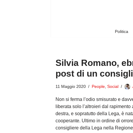
Vai
al
contenuto
Politica
Silvia Romano, ebre
post di un consigl
11 Maggio 2020
People
,
Social
Non si ferma l’odio smisurato e davv
liberata solo l’altroieri dal rapiment
destra, e sopratutto della Lega, è na
cooperante. Ultimo in ordine di orro
consigliere della Lega nella Regione 