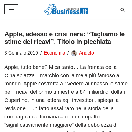
Vai
al
contenuto
Apple, adesso è crisi nera: “Tagliamo le
stime dei ricavi”. Titolo in picchiata
3 Gennaio 2019
Economia
Angelo
Apple, tutto bene? Mica tanto… La frenata della
Cina spiazza il marchio con la mela più famoso al
mondo. Apple costretta a rivedere al ribasso le stime
per i ricavi del primo trimestre a 84 miliardi di dollari.
Cupertino, in una lettera agli investitori, spiega la
revisione – un fatto assai raro nella storia della
compagnia californiana – con un impatto
“significativamente maggiore” della debolezza di