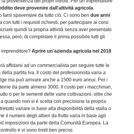
la provenienza dei propri introiti. Per un imprenditore
eddito deve provenire dall’attività agricola
.
o farsi spaventare da tutto ciò. Ci sono ben
due anni
con tutti i requisiti richiesti, per partecipare ai corsi
iniziare quindi la propria attività senza aver presentato
sa, però, di completare il prima possibile tutti gli
e imprenditore?
Aprire un’azienda agricola nel 2018
à affidarsi ad un commercialista per seguire tutte le
 della partita Iva. Il costo del professionista varia a
volge ma può arrivare anche a 1500 euro annui. Per i
terne da parte almeno 3000. Il costo per i macchinari,
rutto o per le sementi delle varie coltivazioni, oltre che
o a quando non si è scelta con precisione la propria
retutto variare in base alla disponibilità della stalla o
e il numero degli alberi da frutto varia in base agli
le ed imposizioni da parte della Comunità Europea. La
ntrollo e vi sono limiti ben precisi.