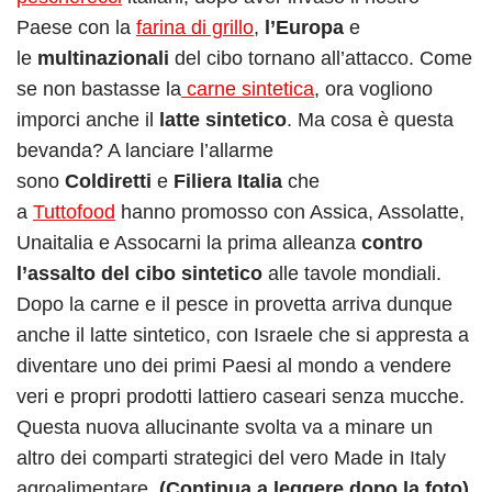
Paese con la
farina di grillo
,
l’Europa
e
le
multinazionali
del cibo tornano all’attacco. Come
se non bastasse la
carne sintetica
, ora vogliono
imporci anche il
latte sintetico
. Ma cosa è questa
bevanda? A lanciare l’allarme
sono
Coldiretti
e
Filiera Italia
che
a
Tuttofood
hanno promosso con Assica, Assolatte,
Unaitalia e Assocarni la prima alleanza
contro
l’assalto del cibo sintetico
alle tavole mondiali.
Dopo la carne e il pesce in provetta arriva dunque
anche il latte sintetico, con Israele che si appresta a
diventare uno dei primi Paesi al mondo a vendere
veri e propri prodotti lattiero caseari senza mucche.
Questa nuova allucinante svolta va a minare un
altro dei comparti strategici del vero Made in Italy
agroalimentare.
(Continua a leggere dopo la foto)