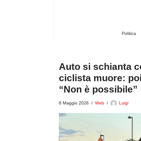
Vai
al
contenuto
Politica
Auto si schianta co
ciclista muore: po
“Non è possibile”
8 Maggio 2026
Web
Luigi