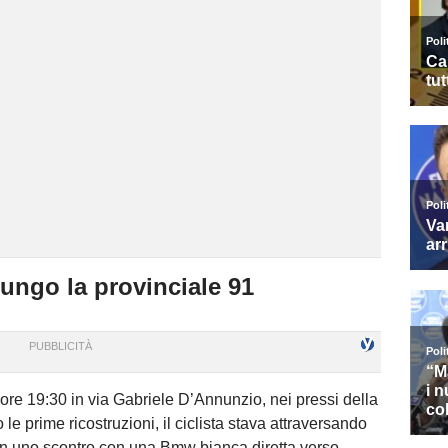
lungo la provinciale 91
le ore 19:30 in via Gabriele D’Annunzio, nei pressi della
le prime ricostruzioni, il ciclista stava attraversando
o in uno scontro con una Bmw bianca diretta verso