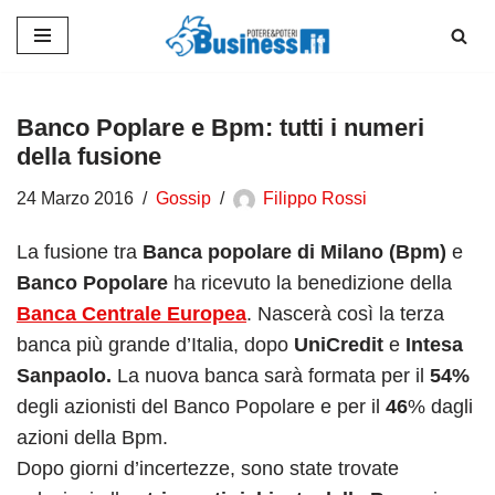
Vai
al
contenuto
Banco Poplare e Bpm: tutti i numeri
della fusione
24 Marzo 2016
Gossip
Filippo Rossi
La fusione tra
Banca popolare di Milano (Bpm)
e
Banco Popolare
ha ricevuto la benedizione della
Banca Centrale Europea
. Nascerà così la terza
banca più grande d’Italia, dopo
UniCredit
e
Intesa
Sanpaolo.
La nuova banca sarà formata per il
54%
degli azionisti del Banco Popolare e per il
46
% dagli
azioni della Bpm.
Dopo giorni d’incertezze, sono state trovate