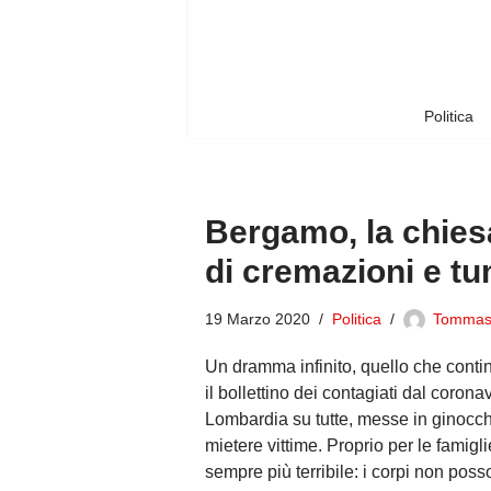
Vai
al
contenuto
Politica
Bergamo, la chiesa
di cremazioni e tu
19 Marzo 2020
Politica
Tomma
Un dramma infinito, quello che continu
il bollettino dei contagiati dal corona
Lombardia su tutte, messe in ginocchi
mietere vittime. Proprio per le famigl
sempre più terribile: i corpi non poss