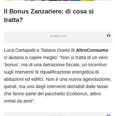
Il Bonus Zanzariere: di cosa si
tratta?
Luca Cartapatti e Tatiana Oneta di
AltroConsumo
ci aiutano a capire meglio: “Non si tratta di un vero
‘bonus’, ma di una detrazione fiscale, un incentivo
sugli interventi di riqualificazione energetica di
abitazioni ed edifici. Non è una nuova agevolazione,
quindi, ma uno degli interventi detraibili dalle tasse
che fanno parte del pacchetto Ecobonus, attivo
ormai da anni”.