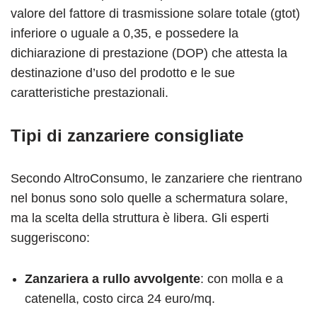
valore del fattore di trasmissione solare totale (gtot)
inferiore o uguale a 0,35, e possedere la
dichiarazione di prestazione (DOP) che attesta la
destinazione d’uso del prodotto e le sue
caratteristiche prestazionali.
Tipi di zanzariere consigliate
Secondo AltroConsumo, le zanzariere che rientrano
nel bonus sono solo quelle a schermatura solare,
ma la scelta della struttura è libera. Gli esperti
suggeriscono:
Zanzariera a rullo avvolgente
: con molla e a
catenella, costo circa 24 euro/mq.