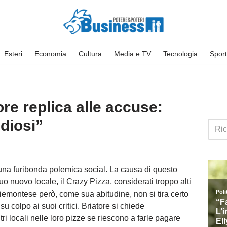
Esteri
Economia
Cultura
Media e TV
Tecnologia
Sport
ore replica alle accuse:
idiosi”
i una furibonda polemica social. La causa di questo
suo nuovo locale, il Crazy Pizza, considerati troppo alti
 piemontese però, come sua abitudine, non si tira certo
u colpo ai suoi critici. Briatore si chiede
i locali nelle loro pizze se riescono a farle pagare