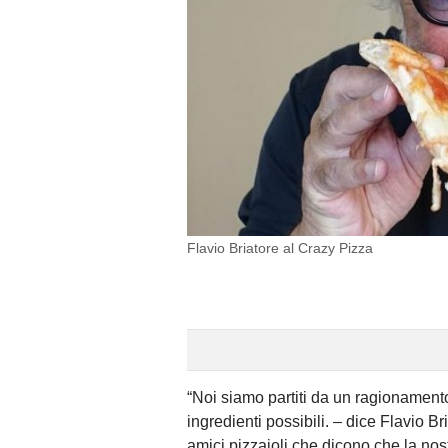
Flavio Briatore al Crazy Pizza
“Noi siamo partiti da un ragionament
ingredienti possibili. – dice Flavio B
amici pizzaioli che dicono che la nost