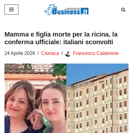
Vai
al
contenuto
Mamma e figlia morte per la ricina, la
conferma ufficiale: italiani sconvolti
24 Aprile 2026
Cronaca
Francesco Calderone