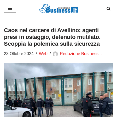
Vai
al
contenuto
Caos nel carcere di Avellino: agenti
presi in ostaggio, detenuto mutilato.
Scoppia la polemica sulla sicurezza
23 Ottobre 2024
Web
Redazione Business.it