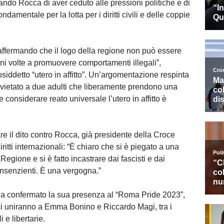
ndo Rocca di aver ceduto alle pressioni politiche e di
damentale per la lotta per i diritti civili e delle coppie
affermando che il logo della regione non può essere
oni volte a promuovere comportamenti illegali”,
osiddetto “utero in affitto”. Un’argomentazione respinta
vietato a due adulti che liberamente prendono una
e considerare reato universale l’utero in affitto è
e il dito contro Rocca, già presidente della Croce
iritti internazionali: “È chiaro che si è piegato a una
Regione e si è fatto incastrare dai fascisti e dai
 consenzienti. È una vergogna.”
 ha confermato la sua presenza al “Roma Pride 2023”,
 uniranno a Emma Bonino e Riccardo Magi, tra i
i e libertarie.