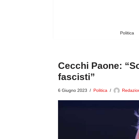
Vai
al
contenuto
Politica
Cecchi Paone: “So
fascisti”
6 Giugno 2023
Politica
Redazion