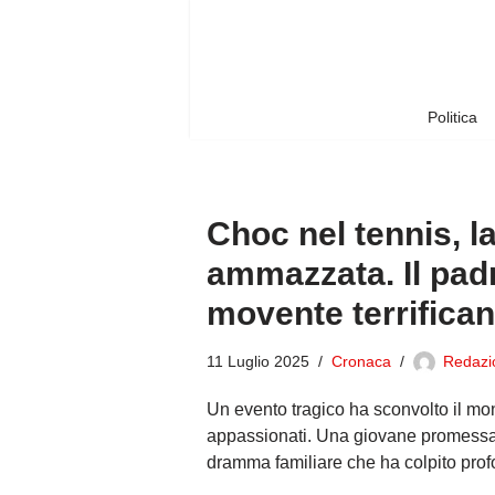
Vai
al
contenuto
Politica
Choc nel tennis, l
ammazzata. Il padr
movente terrifican
11 Luglio 2025
Cronaca
Redazio
Un evento tragico ha sconvolto il mond
appassionati. Una giovane promessa d
dramma familiare che ha colpito prof