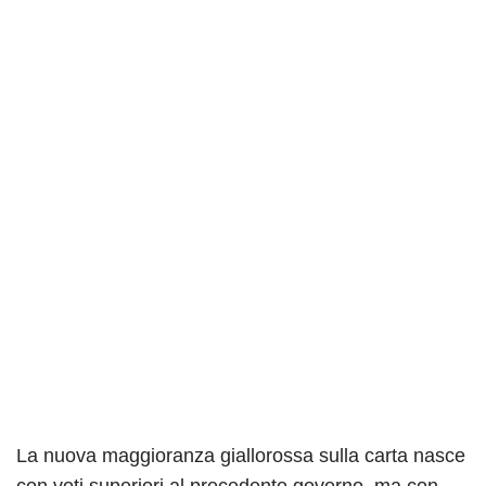
La nuova maggioranza giallorossa sulla carta nasce
con voti superiori al precedente governo, ma con