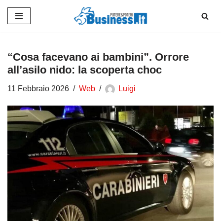
Vai
al
contenuto
“Cosa facevano ai bambini”. Orrore
all’asilo nido: la scoperta choc
11 Febbraio 2026
Web
Luigi