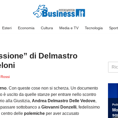
Esteri
Economia
Cultura
Media e TV
Tecnologia
Sport
essione” di Delmastro
loni
 Rossi
rno
. Con queste cose non si scherza. Un documento
ro è uscito da quelle stanze per entrare nello scontro
rio alla Giustizia,
Andrea Delmastro Delle Vedove
,
 a passare sottobanco a
Giovanni Donzelli
, fedelissimo
al centro delle
polemiche
per aver accusato