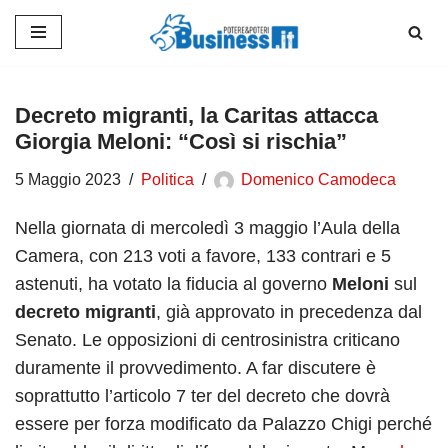
Vai
al
contenuto
Decreto migranti, la Caritas attacca
Giorgia Meloni: “Così si rischia”
5 Maggio 2023
Politica
Domenico Camodeca
Nella giornata di mercoledì 3 maggio l’Aula della
Camera, con 213 voti a favore, 133 contrari e 5
astenuti, ha votato la fiducia al governo
Meloni
sul
decreto migranti
, già approvato in precedenza dal
Senato. Le opposizioni di centrosinistra criticano
duramente il provvedimento. A far discutere è
soprattutto l’articolo 7 ter del decreto che dovrà
essere per forza modificato da Palazzo Chigi perché