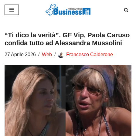
Vai
al
contenuto
“Ti dico la verità”. GF Vip, Paola Caruso
confida tutto ad Alessandra Mussolini
27 Aprile 2026
Web
Francesco Calderone