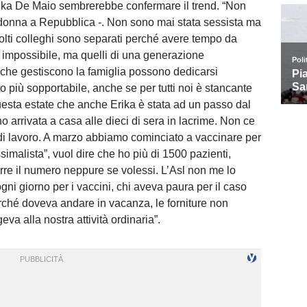
rika De Maio sembrerebbe confermare il trend. “Non
a donna a Repubblica -. Non sono mai stata sessista ma
olti colleghi sono separati perché avere tempo da
o impossibile, ma quelli di una generazione
che gestiscono la famiglia possono dedicarsi
to più sopportabile, anche se per tutti noi è stancante
questa estate che anche Erika è stata ad un passo dal
o arrivata a casa alle dieci di sera in lacrime. Non ce
e di lavoro. A marzo abbiamo cominciato a vaccinare per
simalista”, vuol dire che ho più di 1500 pazienti,
rre il numero neppure se volessi. L’Asl non me lo
ni giorno per i vaccini, chi aveva paura per il caso
ché doveva andare in vacanza, le forniture non
va alla nostra attività ordinaria”.