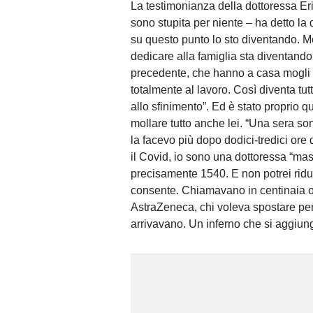
La testimonianza della dottoressa E
sono stupita per niente – ha detto l
su questo punto lo sto diventando. M
dedicare alla famiglia sta diventand
precedente, che hanno a casa mogli 
totalmente al lavoro. Così diventa tut
allo sfinimento”. Ed è stato proprio 
mollare tutto anche lei. “Una sera son
la facevo più dopo dodici-tredici or
il Covid, io sono una dottoressa “mas
precisamente 1540. E non potrei ridu
consente. Chiamavano in centinaia og
AstraZeneca, chi voleva spostare per
arrivavano. Un inferno che si aggiunge