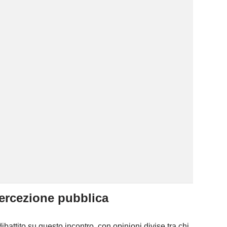
percezione pubblica
ibattito su questo incontro, con opinioni divise tra chi