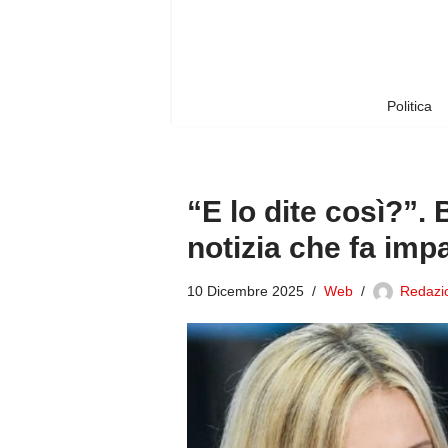
Vai
al
contenuto
Politica
“E lo dite così?”.
notizia che fa impa
10 Dicembre 2025
Web
Redazio