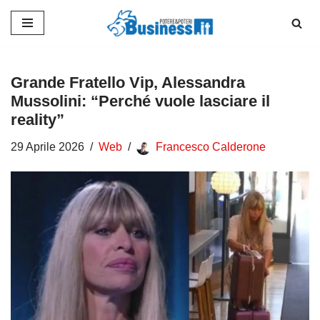
Vai
al
contenuto
Grande Fratello Vip, Alessandra
Mussolini: “Perché vuole lasciare il
reality”
29 Aprile 2026
Web
Francesco Calderone