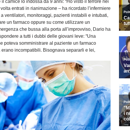
 il camice lo indossa da 9 anni: “Ho visto il terrore nei
a volta entrati in rianimazione – ha ricordato l’infermiere
a ventilatori, monitoraggi, pazienti instabili e intubati,
re un farmaco oppure su come utilizzare un
emergenza che bussa alla porta all’improvviso, Dario ha
ispondere a tutti i dubbi delle giovani leve: “Una
se poteva somministrare al paziente un farmaco
 erano incompatibili. Bisognava separarli e lei,