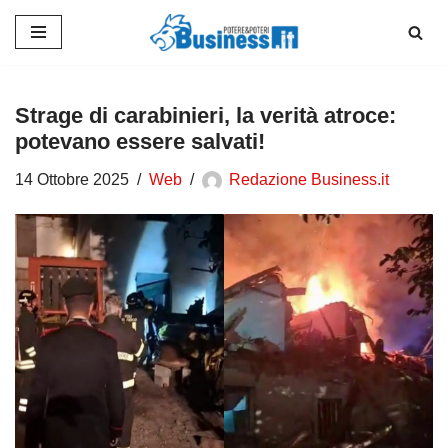
Vai
al
contenuto
Strage di carabinieri, la verità atroce:
potevano essere salvati!
14 Ottobre 2025
Web
Redazione Business.it