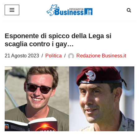
Vai
al
contenuto
Esponente di spicco della Lega si
scaglia contro i gay…
21 Agosto 2023
Politica
Redazione Business.it