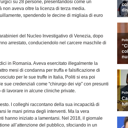
irurgici su 28 persone, presentandosi come un
tà non aveva oltre la licenza di terza media.
quillamente, spendendo le decine di migliaia di euro
Carabinieri del Nucleo Investigativo di Venezia, dopo
anno arrestato, conduciendolo nel carcere maschile di
radici in Romania. Aveva esercitato illegalmente la
tro mesi di condanna per truffa e falsificazione di
uto per le sue truffe in Italia, Politi si era poi
le sue credenziali come “chirurgo dei vip” con presunti
di lavorare in alcune cliniche private.
to. I colleghi raccontano della sua incapacità di
si le mani prima degli interventi. Ma la vera
ti hanno iniziato a lamentarsi. Nel 2018, il giornale
ione all’attenzione del pubblico, sfociando in un