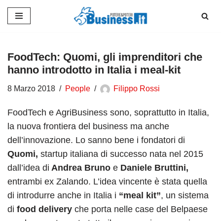
Vai
al
contenuto
FoodTech: Quomi, gli imprenditori che
hanno introdotto in Italia i meal-kit
8 Marzo 2018
People
Filippo Rossi
FoodTech e AgriBusiness sono, soprattutto in Italia,
la nuova frontiera del business ma anche
dell’innovazione. Lo sanno bene i fondatori di
Quomi,
startup italiana di successo nata nel 2015
dall’idea di
Andrea Bruno
e
Daniele Bruttini,
entrambi ex Zalando. L’idea vincente è stata quella
di introdurre anche in Italia i
“meal kit”
, un sistema
di
food delivery
che porta nelle case del Belpaese