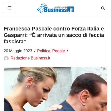
Vai
al
contenuto
Francesca Pascale contro Forza Italia e
Gasparri: “È arrivata un sacco di feccia
fascista”
20 Maggio 2023
Politica
,
People
Redazione Business.it