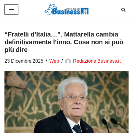
Vai
al
contenuto
“Fratelli d’Italia…”. Mattarella cambia
definitivamente l’inno. Cosa non si può
più dire
23 Dicembre 2025
Web
Redazione Business.it