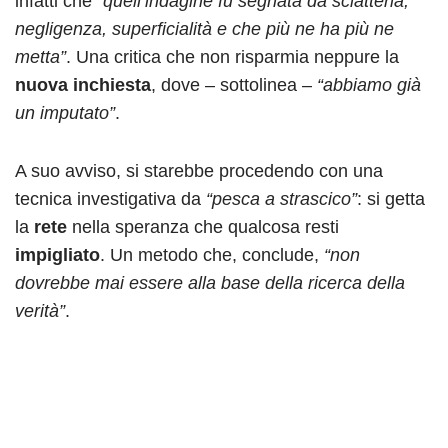
infatti che
“quell’indagine fu segnata da sciatteria,
negligenza, superficialità e che più ne ha più ne
metta”
. Una critica che non risparmia neppure la
nuova inchiesta
, dove – sottolinea –
“abbiamo già
un imputato”
.
A suo avviso, si starebbe procedendo con una
tecnica investigativa da
“pesca a strascico”
: si getta
la
rete
nella speranza che qualcosa resti
impigliato
. Un metodo che, conclude,
“non
dovrebbe mai essere alla base della ricerca della
verità”
.