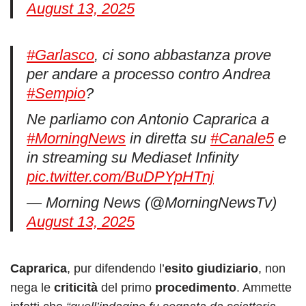
August 13, 2025
#Garlasco
, ci sono abbastanza prove
per andare a processo contro Andrea
#Sempio
?
Ne parliamo con Antonio Caprarica a
#MorningNews
in diretta su
#Canale5
e
in streaming su Mediaset Infinity
pic.twitter.com/BuDPYpHTnj
— Morning News (@MorningNewsTv)
August 13, 2025
Caprarica
, pur difendendo l’
esito giudiziario
, non
nega le
criticità
del primo
procedimento
. Ammette