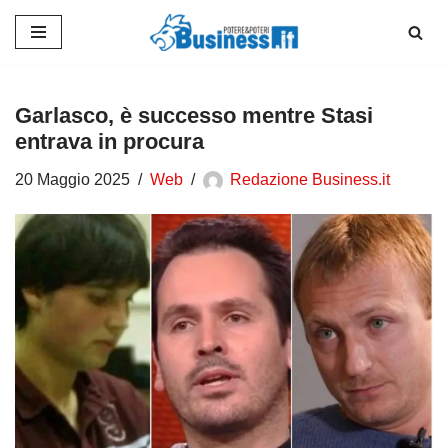
Vai
al
contenuto
Garlasco, è successo mentre Stasi
entrava in procura
20 Maggio 2025
Web
Redazione Business.it