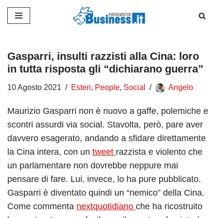
Vai
al
contenuto
Gasparri, insulti razzisti alla Cina: loro
in tutta risposta gli “dichiarano guerra”
10 Agosto 2021
Esteri
,
People
,
Social
Angelo
Maurizio Gasparri non è nuovo a gaffe, polemiche e
scontri assurdi via social. Stavolta, però, pare aver
davvero esagerato, andando a sfidare direttamente
la Cina intera, con un
tweet
razzista e violento che
un parlamentare non dovrebbe neppure mai
pensare di fare. Lui, invece, lo ha pure pubblicato.
Gasparri è diventato quindi un “nemico” della Cina.
Come commenta
nextquotidiano
che ha ricostruito