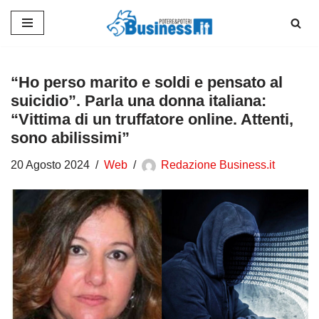
Vai
al
contenuto
“Ho perso marito e soldi e pensato al
suicidio”. Parla una donna italiana:
“Vittima di un truffatore online. Attenti,
sono abilissimi”
20 Agosto 2024
Web
Redazione Business.it