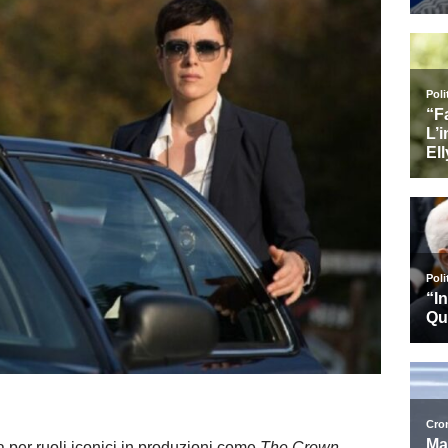
ta per ruoli iconici in produzioni come
The Crown
,