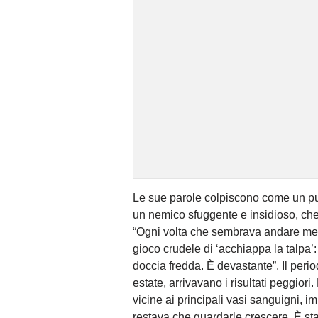
Le sue parole colpiscono come un pug
un nemico sfuggente e insidioso, che 
“Ogni volta che sembrava andare meg
gioco crudele di ‘acchiappa la talpa’:
doccia fredda. È devastante”. Il perio
estate, arrivavano i risultati peggiori
vicine ai principali vasi sanguigni, 
restava che guardarle crescere. È stat