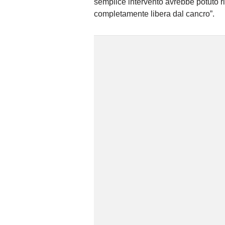
semplice intervento avrebbe potuto ri
completamente libera dal cancro”.