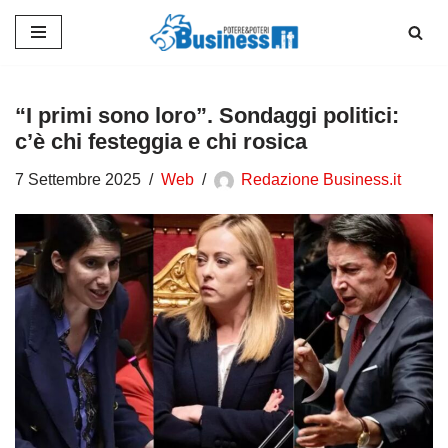
Vai
al
contenuto
“I primi sono loro”. Sondaggi politici:
c’è chi festeggia e chi rosica
7 Settembre 2025
Web
Redazione Business.it