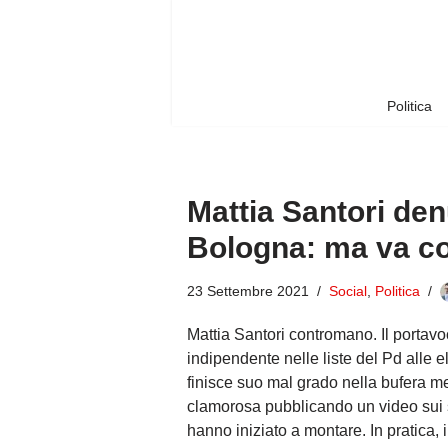
Vai
al
contenuto
Politica
Mattia Santori denun
Bologna: ma va c
23 Settembre 2021
Social
,
Politica
Mattia Santori contromano. Il porta
indipendente nelle liste del Pd alle 
finisce suo mal grado nella bufera m
clamorosa pubblicando un video sui 
hanno iniziato a montare. In pratica, il