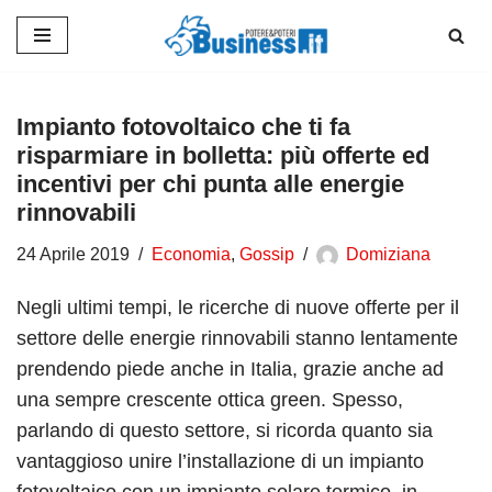
Vai
al
contenuto
Impianto fotovoltaico che ti fa
risparmiare in bolletta: più offerte ed
incentivi per chi punta alle energie
rinnovabili
24 Aprile 2019
Economia
,
Gossip
Domiziana
Negli ultimi tempi, le ricerche di nuove offerte per il
settore delle energie rinnovabili stanno lentamente
prendendo piede anche in Italia, grazie anche ad
una sempre crescente ottica green. Spesso,
parlando di questo settore, si ricorda quanto sia
vantaggioso unire l’installazione di un impianto
fotovoltaico con un impianto solare termico, in