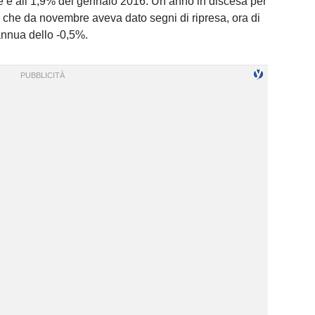
te e all’1,9% del gennaio 2016. Un anno in discesa per
t, che da novembre aveva dato segni di ripresa, ora di
annua dello -0,5%.