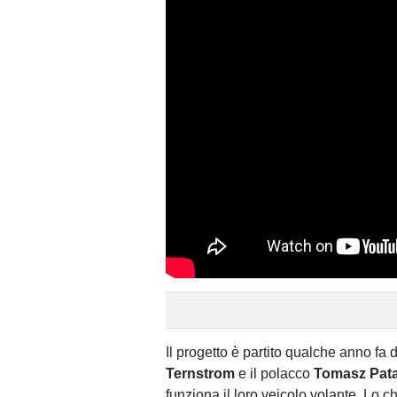
Il progetto è partito qualche anno fa
Ternstrom
e il polacco
Tomasz Pat
funziona il loro veicolo volante. Lo 