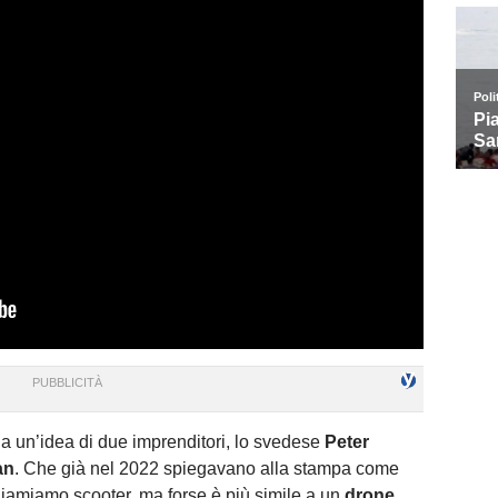
 da un’idea di due imprenditori, lo svedese
Peter
an
. Che già nel 2022 spiegavano alla stampa come
chiamiamo scooter, ma forse è più simile a un
drone