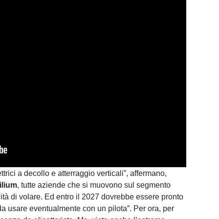
trici a decollo e atterraggio verticali”, affermano,
ilium
, tutte aziende che si muovono sul segmento
ilità di volare. Ed entro il 2027 dovrebbe essere pronto
da usare eventualmente con un pilota”. Per ora, per