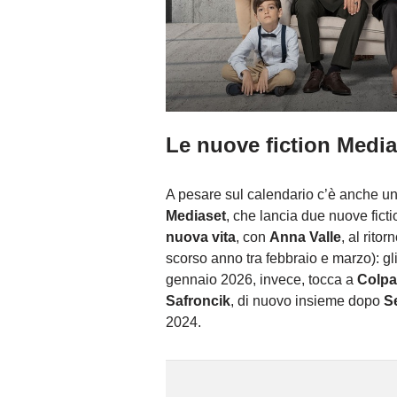
Le nuove fiction Medias
A pesare sul calendario c’è anche u
Mediaset
, che lancia due nuove fic
nuova vita
, con
Anna Valle
, al rito
scorso anno tra febbraio e marzo): gl
gennaio 2026, invece, tocca a
Colpa
Safroncik
, di nuovo insieme dopo
Se
2024.