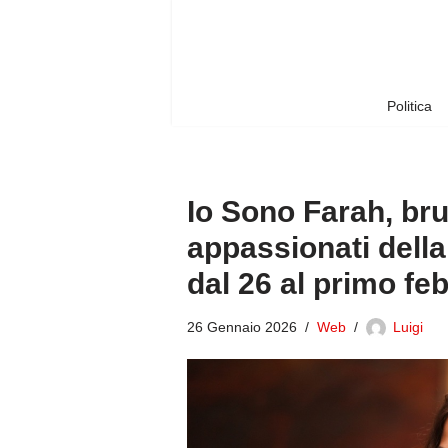
Vai
al
contenuto
Politica
Io Sono Farah, brut
appassionati dell
dal 26 al primo fe
26 Gennaio 2026
Web
Luigi