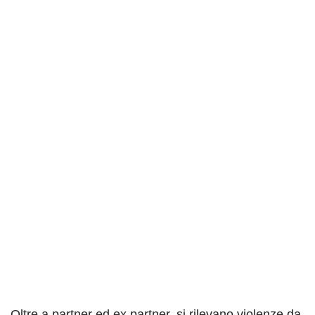
Oltre a partner ed ex partner, si rilevano violenze da