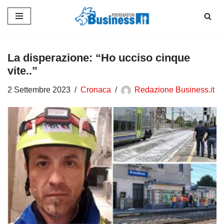
Vai
al
contenuto
La disperazione: “Ho ucciso cinque
vite..”
2 Settembre 2023
Cronaca
Redazione Business.it