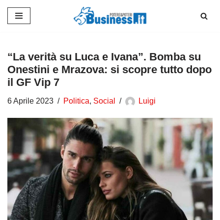
Vai
al
contenuto
“La verità su Luca e Ivana”. Bomba su
Onestini e Mrazova: si scopre tutto dopo
il GF Vip 7
6 Aprile 2023
Politica
,
Social
Luigi