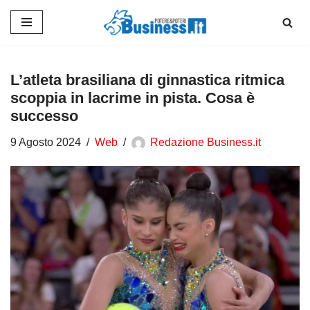
Vai
al
contenuto
L’atleta brasiliana di ginnastica ritmica
scoppia in lacrime in pista. Cosa è
successo
9 Agosto 2024
Web
Redazione Business.it