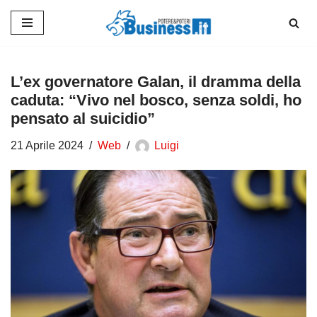
Vai
al
contenuto
L’ex governatore Galan, il dramma della
caduta: “Vivo nel bosco, senza soldi, ho
pensato al suicidio”
21 Aprile 2024
Web
Luigi