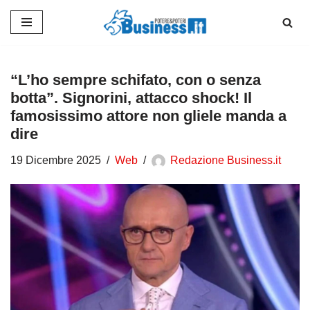
Vai
al
contenuto
“L’ho sempre schifato, con o senza
botta”. Signorini, attacco shock! Il
famosissimo attore non gliele manda a
dire
19 Dicembre 2025
Web
Redazione Business.it